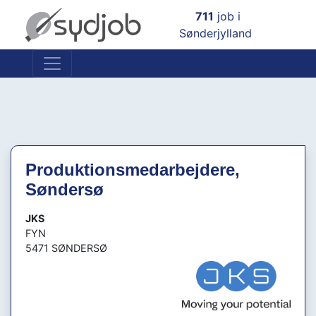
×
711
job i
Sønderjylland
Produktionsmedarbejdere,
Søndersø
JKS
FYN
5471 SØNDERSØ