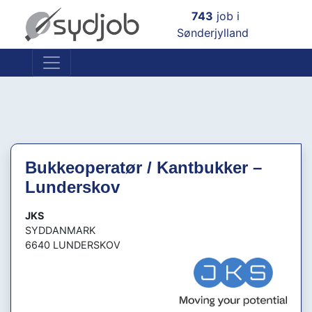
×
743
job i
Sønderjylland
Bukkeoperatør / Kantbukker –
Lunderskov
JKS
SYDDANMARK
6640 LUNDERSKOV