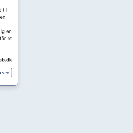
til
en.
dig en
får et
job.dk
n ven