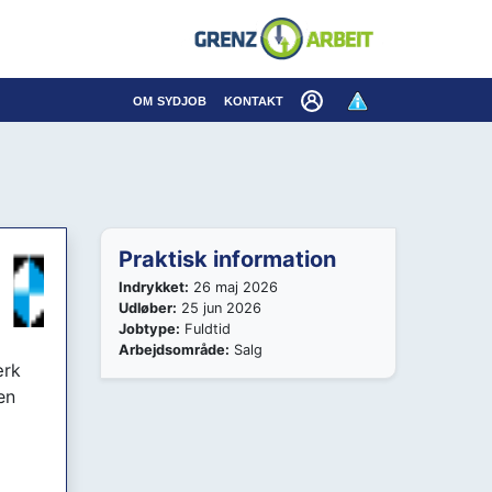
×
om sydjob
kontakt
Praktisk information
Indrykket:
26 maj 2026
Udløber:
25 jun 2026
Jobtype:
Fuldtid
Arbejdsområde:
Salg
ærk
en