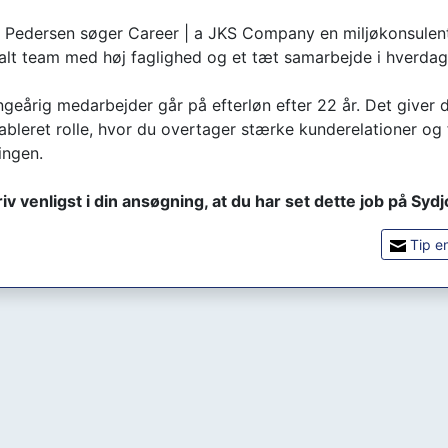
 Pedersen søger Career | a JKS Company en miljøkonsulent 
okalt team med høj faglighed og et tæt samarbejde i hverdag
ngeårig medarbejder går på efterløn efter 22 år. Det giver 
tableret rolle, hvor du overtager stærke kunderelationer og 
ingen.
iv venligst i din ansøgning, at du har set dette job på Syd
Tip e