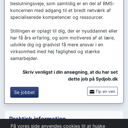
beslutningsveje, som samtidig er en del af BMS-
koncernen med adgang til et bredt netværk af
specialiserede kompetencer og ressourcer.
Stillingen er oplagt til dig, der er nyuddannet eller
har få års erfaring, og som motiveres af at lære,
udvikle dig og gradvist få mere ansvar i en
virksomhed med høj faglighed og stærke
samarbejder.
Skriv venligst i din ansøgning, at du har set
dette job på Sydjob.dk
Tip en ven
Se jobbet
Praktisk information
På vores side anvendes cookies til at huske
Indrykket:
26 maj 2026