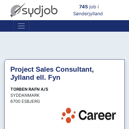
×
745
job i
Sønderjylland
Project Sales Consultant,
Jylland ell. Fyn
TORBEN RAFN A/S
SYDDANMARK
6700 ESBJERG