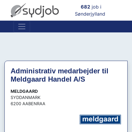
×
682
job i
Sønderjylland
Administrativ medarbejder til
Meldgaard Handel A/S
MELDGAARD
SYDDANMARK
6200 AABENRAA