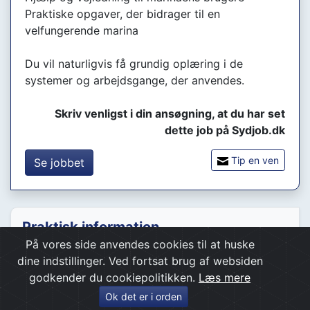
Praktiske opgaver, der bidrager til en
velfungerende marina
Du vil naturligvis få grundig oplæring i de
systemer og arbejdsgange, der anvendes.
Skriv venligst i din ansøgning, at du har set
dette job på Sydjob.dk
Tip en ven
Se jobbet
Praktisk information
På vores side anvendes cookies til at huske
Indrykket:
08 jun 2026
Udløber:
27 jun 2026
dine indstillinger. Ved fortsat brug af websiden
Jobtype:
Fuldtid
godkender du cookiepolitikken.
Læs mere
Arbejdsområde:
Service
Ok det er i orden