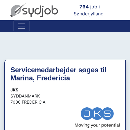
×
764
job i
Sønderjylland
Servicemedarbejder søges til
Marina, Fredericia
JKS
SYDDANMARK
7000 FREDERICIA