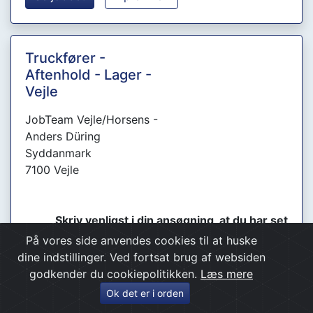
Truckfører -
Aftenhold - Lager -
Vejle
JobTeam Vejle/Horsens -
Anders Düring
Syddanmark
7100 Vejle
Skriv venligst i din ansøgning, at du har set
dette job på Fynjob.dk
På vores side anvendes cookies til at huske
dine indstillinger. Ved fortsat brug af websiden
godkender du cookiepolitikken.
Læs mere
Se jobbet
Tip en ven
Ok det er i orden